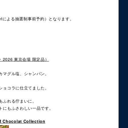
ketによる抽選制事前予約）となります。
2026 東京会場 限定品）
カマグル塩、シャンパン。
、
ショコラに仕立てました。
あふれる佇まいに。
トにもふさわしい一品です。
colat Collection