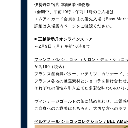
伊勢丹新宿店 本館6階 催物場
※会期中、午前10時～午前11時のご入場は、
エムアイカード会員さまの優先入場（Pass Mar
詳細は入場案内ページをご確認ください。
■ 三越伊勢丹オンラインストア
～2月9日（月）午前10時まで
フランス パレショコラ （サロン・デュ・ショコラ 
￥2,160（税込）
フランス産発酵バター、ハチミツ、カソナード、
フランス各地の厳選素材とショコラを掛け合わせ
それぞれの個性を引き立てた多彩な味わいのパレ
ヴィンテージゴールドの缶に詰め合わせ、上質感
ご自身へのご褒美はもちろん、大切な方へのギフ
ベルアメール ショコラコレクション / BEL AMER Cho